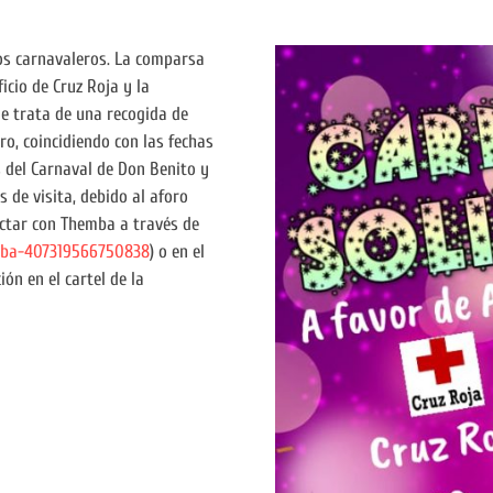
os carnavaleros. La comparsa
icio de Cruz Roja y la
e trata de una recogida de
ro, coincidiendo con las fechas
s del Carnaval de Don Benito y
 de visita, debido al aforo
actar con Themba a través de
mba-407319566750838
) o en el
ón en el cartel de la