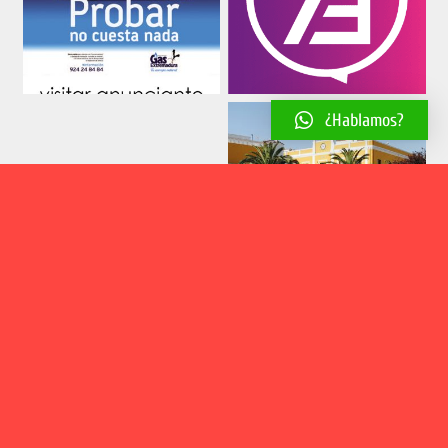
¿Hablamos?
Aviso legal
Política de cookies
Política de privacidad
2018 © El Estribillo | Web desarrollada por
Estudio Creativo Paco
González