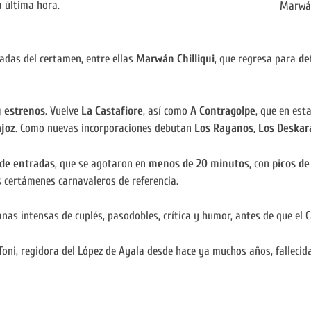
a última hora.
Marwán
adas del certamen, entre ellas
Marwán Chilliqui
, que regresa para
de
y estrenos
. Vuelve
La Castafiore
, así como
A Contragolpe
, que en est
ajoz
. Como nuevas incorporaciones debutan
Los Rayanos
,
Los Deskar
de entradas
, que se agotaron en
menos de 20 minutos
, con
picos d
 certámenes carnavaleros de referencia.
as intensas de cuplés, pasodobles, crítica y humor, antes de que el C
oni, regidora del López de Ayala desde hace ya muchos años, fallecida 