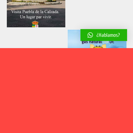
¿Hablamos?
Aviso legal
Política de cookies
Política de privacidad
2018 © El Estribillo | Web desarrollada por
Estudio Creativo Paco
González