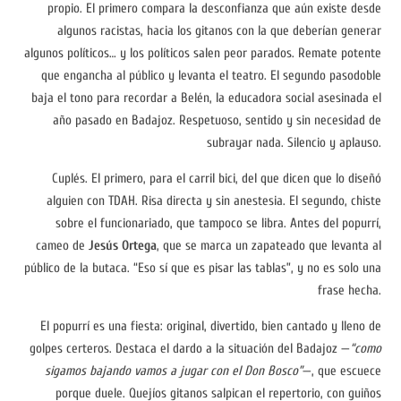
propio. El primero compara la desconfianza que aún existe desde
algunos racistas, hacia los gitanos con la que deberían generar
algunos políticos… y los políticos salen peor parados. Remate potente
que engancha al público y levanta el teatro. El segundo pasodoble
baja el tono para recordar a Belén, la educadora social asesinada el
año pasado en Badajoz. Respetuoso, sentido y sin necesidad de
subrayar nada. Silencio y aplauso.
Cuplés. El primero, para el carril bici, del que dicen que lo diseñó
alguien con TDAH. Risa directa y sin anestesia. El segundo, chiste
sobre el funcionariado, que tampoco se libra. Antes del popurrí,
cameo de
Jesús Ortega
, que se marca un zapateado que levanta al
público de la butaca. “Eso sí que es pisar las tablas”, y no es solo una
frase hecha.
El popurrí es una fiesta: original, divertido, bien cantado y lleno de
golpes certeros. Destaca el dardo a la situación del Badajoz —
“como
sigamos bajando vamos a jugar con el Don Bosco”
—, que escuece
porque duele. Quejíos gitanos salpican el repertorio, con guiños