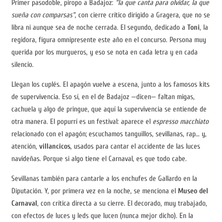
Primer pasodoble, piropo a Badajoz:
“la que canta para olvidar, la que
sueña con comparsas”
, con cierre crítico dirigido a Gragera, que no se
libra ni aunque sea de noche cerrada. El segundo, dedicado a
Toni
, la
regidora, figura omnipresente este año en el concurso. Persona muy
querida por los murgueros, y eso se nota en cada letra y en cada
silencio.
Llegan los cuplés. El apagón vuelve a escena, junto a los famosos kits
de supervivencia. Eso sí, en el de Badajoz —dicen— faltan migas,
cachuela y algo de pringue, que aquí la supervivencia se entiende de
otra manera. El popurrí es un festival: aparece el
espresso macchiato
relacionado con el apagón; escuchamos tanguillos, sevillanas, rap… y,
atención,
villancicos
, usados para cantar el accidente de las luces
navideñas. Porque si algo tiene el Carnaval, es que todo cabe.
Sevillanas también para cantarle a los enchufes de Gallardo en la
Diputación. Y, por primera vez en la noche, se menciona el
Museo del
Carnaval
, con crítica directa a su cierre. El decorado, muy trabajado,
con efectos de luces y leds que lucen (nunca mejor dicho). En la