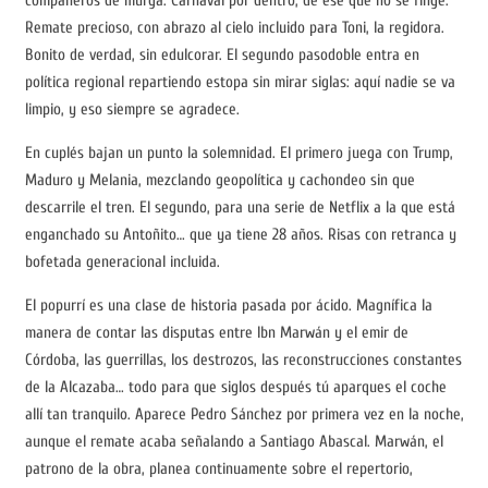
compañeros de murga. Carnaval por dentro, de ese que no se finge.
Remate precioso, con abrazo al cielo incluido para Toni, la regidora.
Bonito de verdad, sin edulcorar. El segundo pasodoble entra en
política regional repartiendo estopa sin mirar siglas: aquí nadie se va
limpio, y eso siempre se agradece.
En cuplés bajan un punto la solemnidad. El primero juega con Trump,
Maduro y Melania, mezclando geopolítica y cachondeo sin que
descarrile el tren. El segundo, para una serie de Netflix a la que está
enganchado su Antoñito… que ya tiene 28 años. Risas con retranca y
bofetada generacional incluida.
El popurrí es una clase de historia pasada por ácido. Magnífica la
manera de contar las disputas entre Ibn Marwán y el emir de
Córdoba, las guerrillas, los destrozos, las reconstrucciones constantes
de la Alcazaba… todo para que siglos después tú aparques el coche
allí tan tranquilo. Aparece Pedro Sánchez por primera vez en la noche,
aunque el remate acaba señalando a Santiago Abascal. Marwán, el
patrono de la obra, planea continuamente sobre el repertorio,