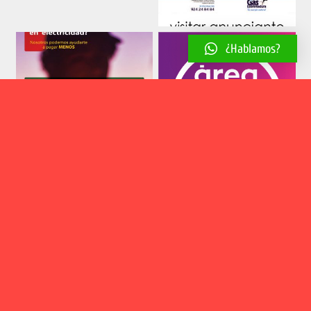
¿Hablamos?
Aviso legal
Política de cookies
Política de privacidad
2018 © El Estribillo | Web desarrollada por
Estudio Creativo Paco
González