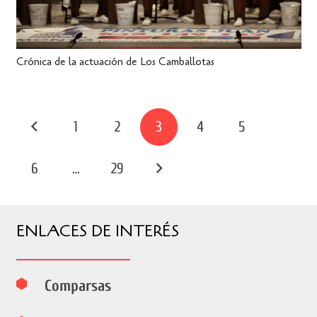
Crónica de la actuación de Los Camballotas
1
2
3
4
5
6
…
29
ENLACES DE INTERÉS
Comparsas